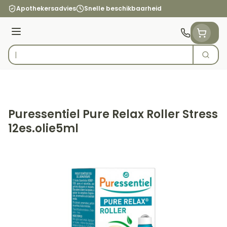
Ga naar de inhoud
Apothekersadvies
Snelle beschikbaarheid
Menu
Zoek
Product, merk, categorie...
Puressentiel Pure Relax Roller Stress
12es.olie5ml