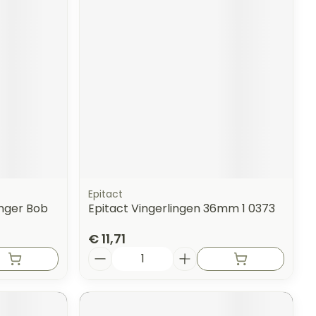
erende
Parfums en
geurproducten
Epitact
inger Bob
Epitact Vingerlingen 36mm 1 0373
€ 11,71
CBD
Aantal