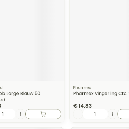
d
Pharmex
ob Large Blauw 50
Pharmex Vingerling Ctc 
ed
8
€ 14,83
Aantal