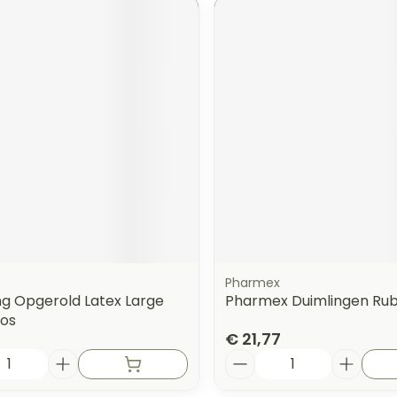
Pharmex
ng Opgerold Latex Large
Pharmex Duimlingen Rub
tos
€ 21,77
Aantal