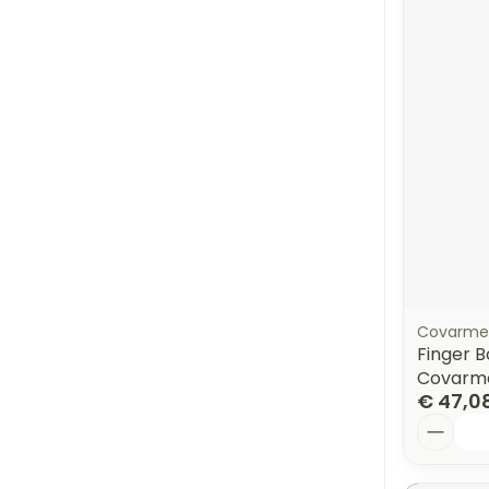
Covarme
Finger B
Covarm
€ 47,0
Aantal