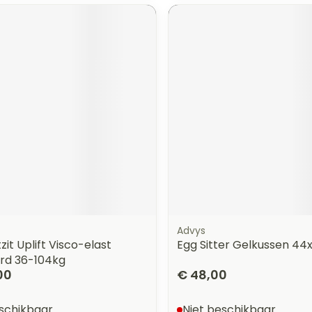
orging
Supplementen
Insectenw
n
Mondmaskers
middelen
nissen
 -
uid
id
Advys
Zelfbruiner
Scheren
zit Uplift Visco-elast
Egg Sitter Gelkussen 4
rd 36-104kg
00
€ 48,00
eschikbaar
Niet beschikbaar