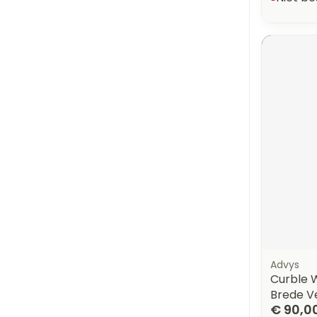
Advys
Curble W
Brede Ve
€ 90,0