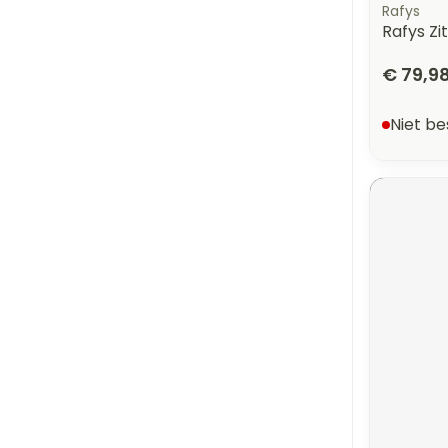
Rafys
Rafys Z
€ 79,9
Niet b