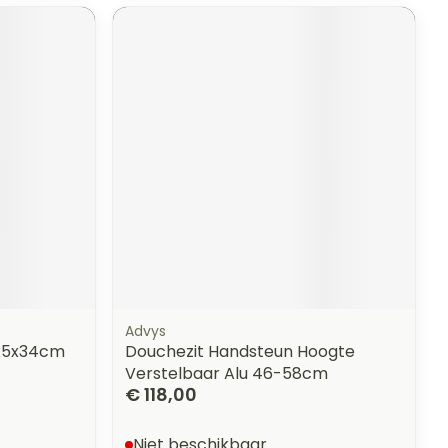
erende
Parfums en
geurproducten
Advys
CBD
4x5x34cm
Douchezit Handsteun Hoogte
Verstelbaar Alu 46-58cm
€ 118,00
Niet beschikbaar