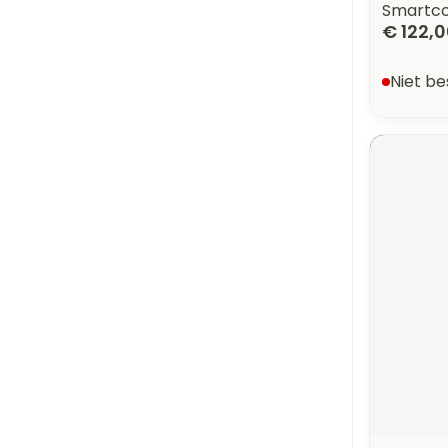
Smartco
€ 122,
Niet b