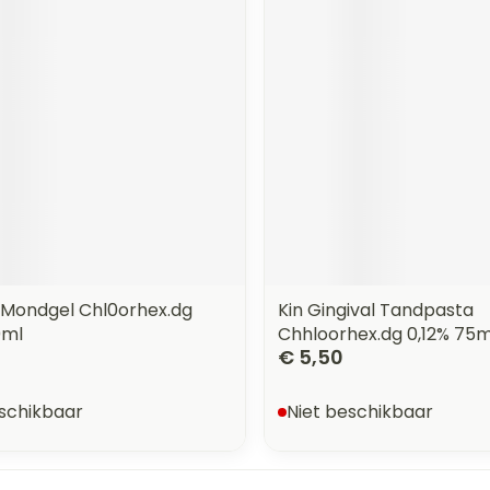
orging
Supplementen
Insectenw
n
Mondmaskers
middelen
nissen
 -
uid
id
n Mondgel Chl0orhex.dg
Kin Gingival Tandpasta
0ml
Chhloorhex.dg 0,12% 75m
€ 5,50
Zelfbruiner
Scheren
eschikbaar
Niet beschikbaar