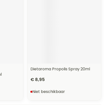
erende
Parfums en
geurproducten
Dietaroma Propolis Spray 20ml
l
€ 8,95
CBD
Niet beschikbaar