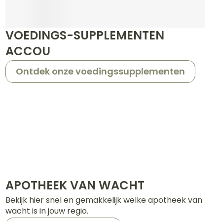
s
Bed
k
Doorliggen - decubitis
ing zon
VOEDINGS-SUPPLEMENTEN
Toon meer
gie
Urinewegen
ACCOU
Ontdek onze voedingssupplementen
eid,
Stoppen met roken
n stress
t en intieme
en
Gezichtsreiniging -
Instrumenten
e -
ontschminken
sche
Anti tumor middelen
n
 en
Reinigingsmelk, - crème,
tie
-olie en gel
Anesthesie
ijn
Tonic - lotion
rzorging
Micellair water
APOTHEEK VAN WACHT
hie
Diverse
Specifiek voor de ogen
oet
geneesmiddelen
Bekijk hier snel en gemakkelijk welke apotheek van
Toon meer
wacht is in jouw regio.