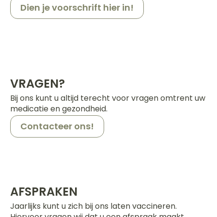
Dien je voorschrift hier in!
orging
Supplementen
Insectenw
n
Mondmaskers
middelen
nissen
 -
uid
VRAGEN?
id
Bij ons kunt u altijd terecht voor vragen omtrent uw
medicatie en gezondheid.
Contacteer ons!
Zelfbruiner
Scheren
AFSPRAKEN
Jaarlijks kunt u zich bij ons laten vaccineren.
Hiervoor vragen wij dat u een afspraak maakt.