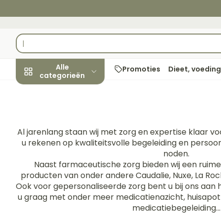
Ga naar de inhoud
Product, merk, categorie...
Alle
Promoties
Dieet, voeding
categorieën
Promoties
Schoonheid,
Haar en Hoof
Afslanken
Zwangersch
Geheugen
Aromatherap
Lenzen en bril
Insecten
Maag darm st
verzorging en
Al jarenlang staan wij met zorg en expertise klaar vo
hygiëne
Toon submenu voor Schoonhe
Kammen - on
Maaltijdverva
Zwangerschap
Verstuiver
Lensproducte
Verzorging
Maagzuur
u rekenen op kwaliteitsvolle begeleiding en persoo
insectenbete
noden.
Seksualiteit
Beschadigd h
Eetlustremme
Borstvoeding
Essentiële oli
Brillen
Lever, galblaa
Naast farmaceutische zorg bieden wij een ruim
Dieet, voeding en
hoofdirritatie
Anti insecten
pancreas
Platte buik
Lichaamsverz
Complex - co
vitamines
producten van onder andere Caudalie, Nuxe, La Roc
Toon submenu voor Dieet, v
Styling - spra
Teken tang of
Braken
Ook voor gepersonaliseerde zorg bent u bij ons aan he
Vetverbrande
Vitamines en
Zware benen
u graag met onder meer medicatienazicht, huisapothe
Zwangerschap en
Verzorging
supplemente
Laxeermiddel
Toon meer
medicatiebegeleiding...
kinderen
Oligo-elemen
Toon submenu voor Zwanger
Toon meer
Toon meer
Toon meer