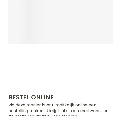
Blaren
Zuurstof
Eelt
Ademhalingss
Eksteroog - li
Toon meer
Spieren en g
COSMETICA ACCOU
Specifiek vo
Naalden en s
Ontdek onze cosmetica
Infecties
Lichaamsverz
Spuiten
Deodorant
Oplossing voor
Gezichtsverzo
Naalden
Luizen
Naalden voor 
- pennaalden
BESTEL ONLINE
Diagnostica
Toon meer
Via deze manier kunt u makkelijk online een
bestelling maken. U krijgt later een mail wanneer