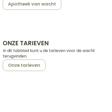
Apotheek van wacht
erende
Parfums en
geurproducten
ONZE TARIEVEN
In dit tabblad kunt u de tarieven voor de wacht
terugvinden.
Onze tarieven
CBD