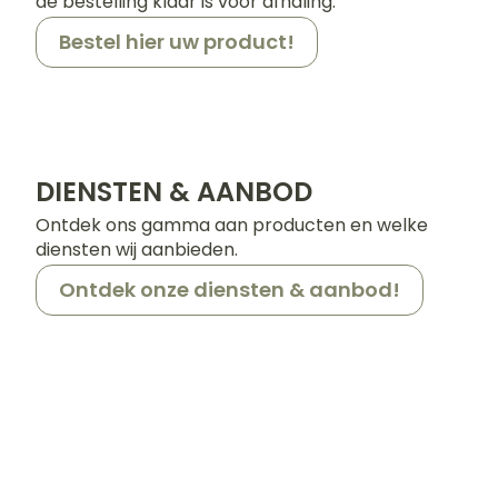
de bestelling klaar is voor afhaling.
Haar
Bestel hier uw product!
Gezichtsverz
Pillendozen e
accessoires
Pigmentstoor
Gevoelige huid
geïrriteerde h
DIENSTEN & AANBOD
Gemengde hu
Ontdek ons gamma aan producten en welke
Doffe huid
diensten wij aanbieden.
Toon meer
Ontdek onze diensten & aanbod!
Snurken