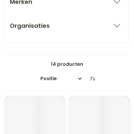
Merken
filter
Organisaties
filter
14
producten
Sorteer op: