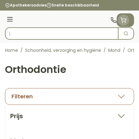
Ga naar de inhoud
Apothekersadvies
Snelle beschikbaarheid
Menu
Zoek
Product, merk, categorie...
Home
/
Schoonheid, verzorging en hygiëne
/
Mond
/
Orth
Orthodontie
Filteren
Doorgaan naar productlijst
Prijs
filter