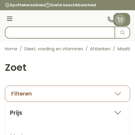
Ga naar de inhoud
Apothekersadvies
Snelle beschikbaarheid
Menu
Zoek
Product, merk, categorie...
Home
/
Dieet, voeding en vitamines
/
Afslanken
/
Maaltij
Zoet
Filteren
Doorgaan naar productlijst
Prijs
filter