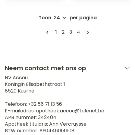
Toon
per pagina
Pagina's
U lees momenteel pagina
Pagina
Pagina
Pagina
1
2
3
4
Neem contact met ons op
NV Accou
Koningin Elisabethstraat 1
8520
Kuurne
Telefoon:
+32 56 71 13 56
E-mailadres:
apotheek.accou@
telenet.be
APB nummer:
342404
Apotheek titularis:
Ann Vercruysse
BTW nummer:
BE0446014908