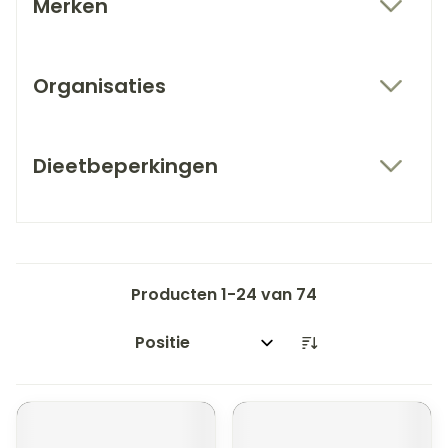
Merken
filter
Organisaties
filter
Dieetbeperkingen
filter
Producten
1
-
24
van
74
Sorteer op: