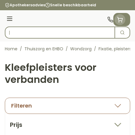
Ga naar de inhoud
Apothekersadvies
Snelle beschikbaarheid
Menu
Zoek
Product, merk, categorie...
Home
/
Thuiszorg en EHBO
/
Wondzorg
/
Fixatie, pleisters
Kleefpleisters voor
verbanden
Filteren
Doorgaan naar productlijst
Prijs
filter