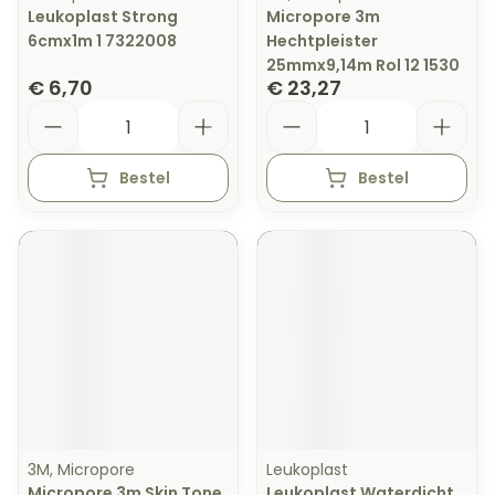
Leukoplast Strong
Micropore 3m
6cmx1m 1 7322008
Hechtpleister
25mmx9,14m Rol 12 1530
€ 6,70
€ 23,27
Aantal
Aantal
Bestel
Bestel
3M, Micropore
Leukoplast
Micropore 3m Skin Tone
Leukoplast Waterdicht