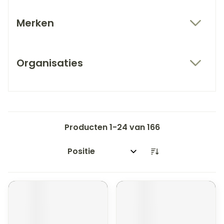
Merken
filter
Organisaties
filter
Producten
1
-
24
van
166
Sorteer op: