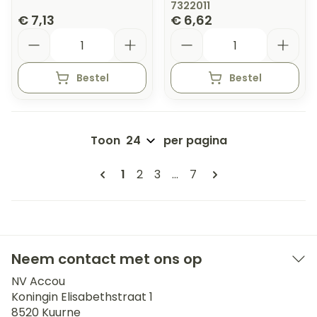
7322011
€ 7,13
€ 6,62
Aantal
Aantal
Bestel
Bestel
Toon
per pagina
Pagina's
U lees momenteel pagina
Pagina
Pagina
Pagina
1
2
3
...
7
Neem contact met ons op
NV Accou
Koningin Elisabethstraat 1
8520
Kuurne