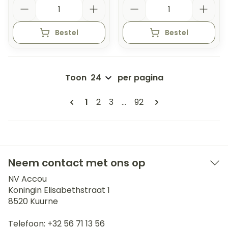
Aantal
Aantal
Bestel
Bestel
Toon
per pagina
Pagina's
U lees momenteel pagina
Pagina
Pagina
Pagina
1
2
3
...
92
Neem contact met ons op
NV Accou
Koningin Elisabethstraat 1
8520
Kuurne
Telefoon:
+32 56 71 13 56