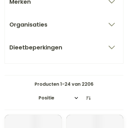
Merken
filter
Organisaties
filter
Dieetbeperkingen
filter
Producten
1
-
24
van
2206
Sorteer op: