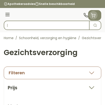
Ga naar de inhoud
Apothekersadvies
Snelle beschikbaarheid
Menu
Zoek
Product, merk, categorie...
Home
/
Schoonheid, verzorging en hygiëne
/
Gezichtsverzo
Gezichtsverzorging
Filteren
Doorgaan naar productlijst
Prijs
filter