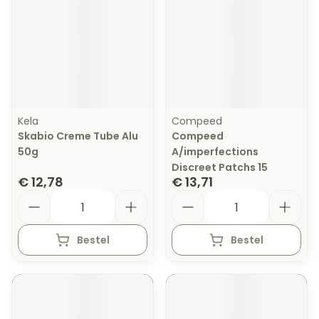
Kela
Compeed
Skabio Creme Tube Alu
Compeed
50g
A/imperfections
Discreet Patchs 15
€ 12,78
€ 13,71
Aantal
Aantal
Bestel
Bestel