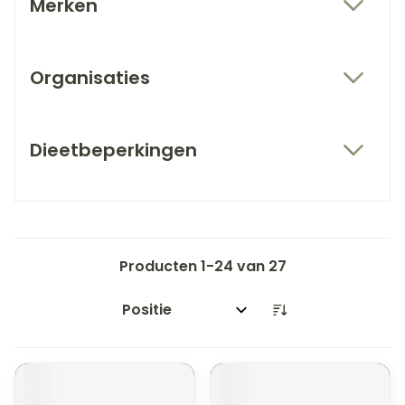
Merken
filter
Organisaties
filter
Dieetbeperkingen
filter
Producten
1
-
24
van
27
Sorteer op: