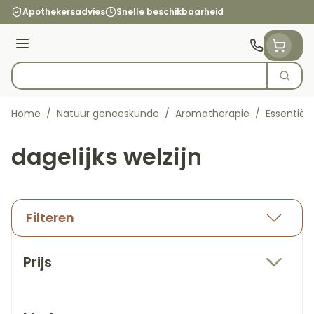
Ga naar de inhoud
Apothekersadvies
Snelle beschikbaarheid
Menu
Zoek
Product, merk, categorie...
Home
/
Natuur geneeskunde
/
Aromatherapie
/
Essentiële
dagelijks welzijn
Filteren
Doorgaan naar productlijst
Prijs
filter