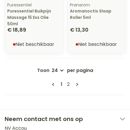
Puressentiel
Pranarom
Puressentiel Buikpijn
Aromanoctis Slaap
Massage 15 Ess Olie
Roller 5ml
50ml
€ 18,89
€ 13,30
Niet beschikbaar
Niet beschikbaar
Toon
per pagina
Pagina's
U lees momenteel pagina
Pagina
1
2
Neem contact met ons op
NV Accou