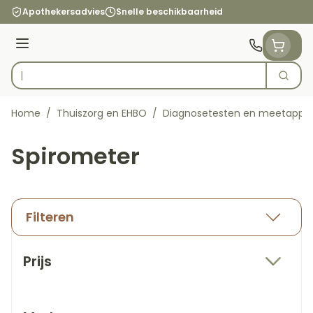
Ga naar de inhoud
Apothekersadvies
Snelle beschikbaarheid
Menu
Zoek
Product, merk, categorie...
Home
/
Thuiszorg en EHBO
/
Diagnosetesten en meetappa
Spirometer
Filteren
Doorgaan naar productlijst
Prijs
filter