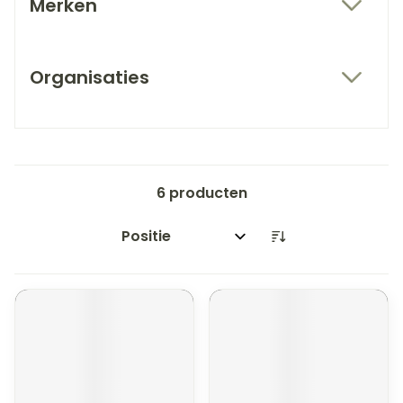
Merken
filter
Organisaties
filter
6
producten
Sorteer op: