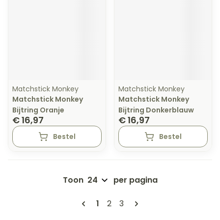
Matchstick Monkey
Matchstick Monkey
Matchstick Monkey
Matchstick Monkey
Bijtring Oranje
Bijtring Donkerblauw
€ 16,97
€ 16,97
Bestel
Bestel
Toon
per pagina
Pagina's
U lees momenteel pagina
Pagina
Pagina
1
2
3