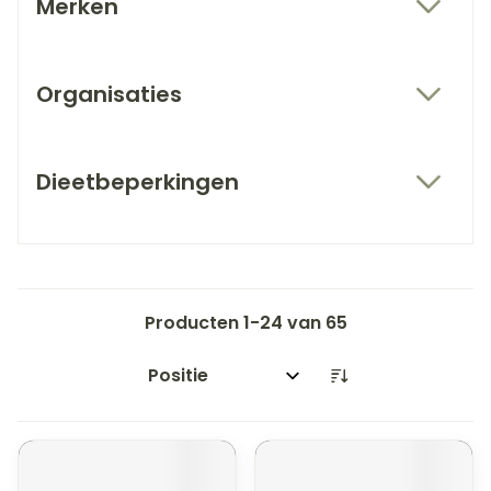
Merken
filter
Organisaties
filter
Dieetbeperkingen
filter
Producten
1
-
24
van
65
Sorteer op: