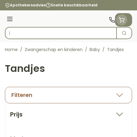
Ga naar de inhoud
Apothekersadvies
Snelle beschikbaarheid
Menu
Zoek
Product, merk, categorie...
Home
/
Zwangerschap en kinderen
/
Baby
/
Tandjes
Tandjes
Filteren
Doorgaan naar productlijst
Prijs
filter