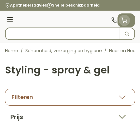
Ga naar de inhoud
Apothekersadvies
Snelle beschikbaarheid
Menu
Zoek
Product, merk, categorie...
Home
/
Schoonheid, verzorging en hygiëne
/
Haar en Hoof
Styling - spray & gel
Filteren
Doorgaan naar productlijst
Prijs
filter