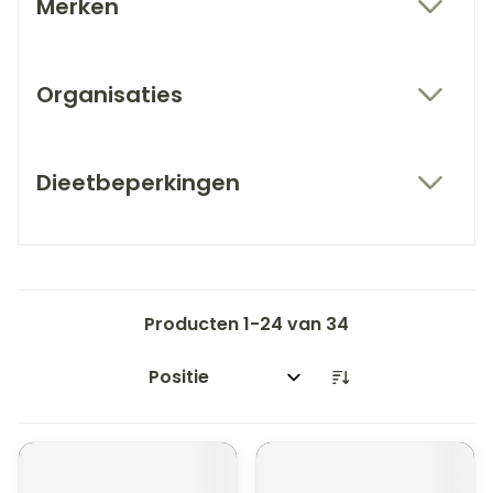
Merken
filter
Organisaties
filter
Dieetbeperkingen
filter
Producten
1
-
24
van
34
Sorteer op: