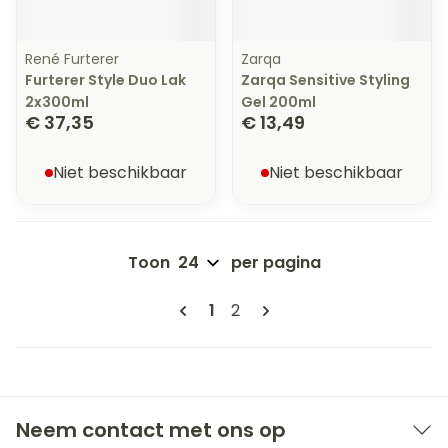
René Furterer
Zarqa
Furterer Style Duo Lak
Zarqa Sensitive Styling
2x300ml
Gel 200ml
€ 37,35
€ 13,49
Niet beschikbaar
Niet beschikbaar
Toon
per pagina
Pagina's
U lees momenteel pagina
Pagina
1
2
Neem contact met ons op