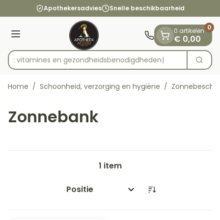
Dia 1 van 1
Ga naar de inhoud
Apothekersadvies
Snelle beschikbaarheid
0
0 artikelen
Menu
€ 0,00
tdek vitamines en gezondheidsbenodigdhede
Zoek
Product, merk, categorie...
Home
/
Schoonheid, verzorging en hygiëne
/
Zonnebesche
Zonnebank
1
item
Sorteer op: