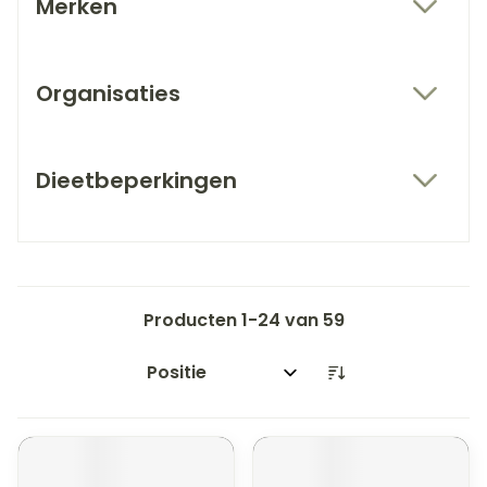
Merken
filter
Organisaties
filter
Dieetbeperkingen
filter
Producten
1
-
24
van
59
Sorteer op: