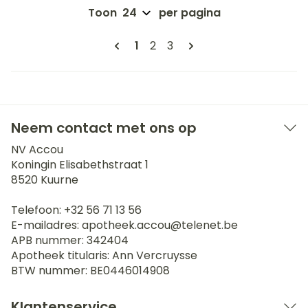
Toon
per pagina
Pagina's
U lees momenteel pagina
Pagina
Pagina
1
2
3
Neem contact met ons op
NV Accou
Koningin Elisabethstraat 1
8520
Kuurne
Telefoon:
+32 56 71 13 56
E-mailadres:
apotheek.accou@
telenet.be
APB nummer:
342404
Apotheek titularis:
Ann Vercruysse
BTW nummer:
BE0446014908
Klantenservice