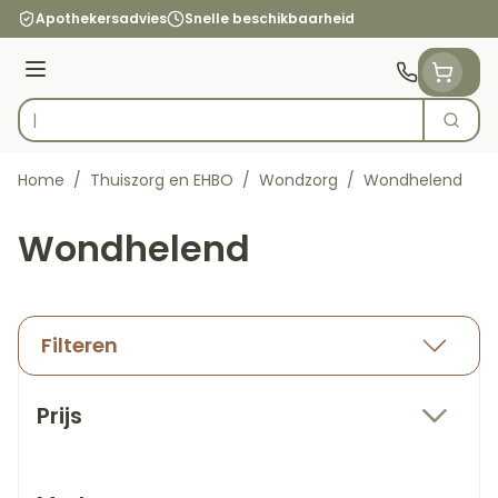
Ga naar de inhoud
Apothekersadvies
Snelle beschikbaarheid
Menu
Zoek
Product, merk, categorie...
Home
/
Thuiszorg en EHBO
/
Wondzorg
/
Wondhelend
Wondhelend
Filteren
Doorgaan naar productlijst
Prijs
filter