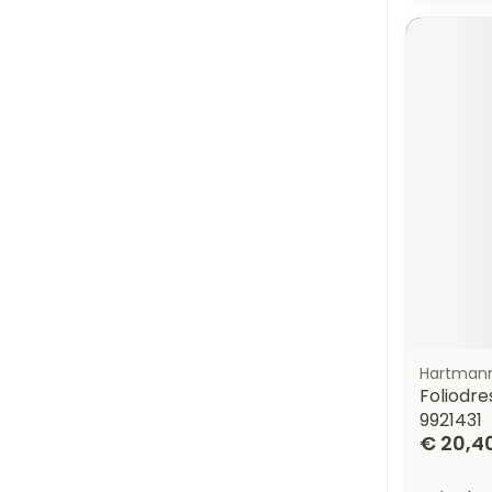
Hartman
Foliodr
9921431
€ 20,4