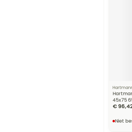
Hartman
Hartman
45x75 6
€ 96,4
Niet b