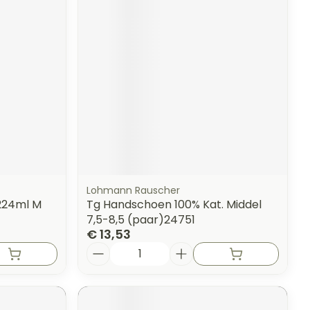
erende
Parfums en
geurproducten
Lohmann Rauscher
224ml M
Tg Handschoen 100% Kat. Middel
7,5-8,5 (paar)24751
€ 13,53
CBD
Aantal