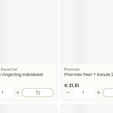
orging
Supplementen
Insectenw
n
Mondmaskers
middelen
nissen
 -
uid
id
 Rauscher
Pharmex
g Vingerling Individueel
Pharmex Peer + Kanule 
€ 21,51
Zelfbruiner
Scheren
Aantal