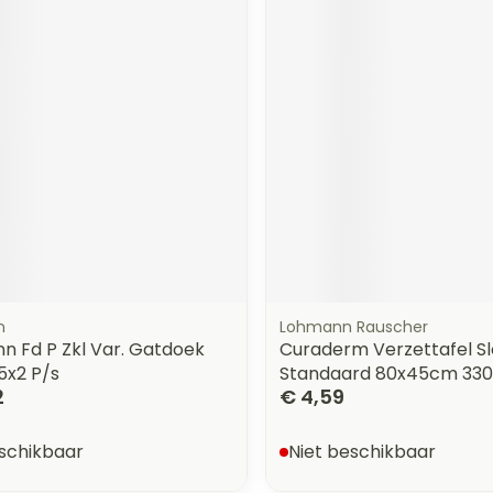
n
Lohmann Rauscher
n Fd P Zkl Var. Gatdoek
Curaderm Verzettafel S
5x2 P/s
Standaard 80x45cm 330
2
€ 4,59
eschikbaar
Niet beschikbaar