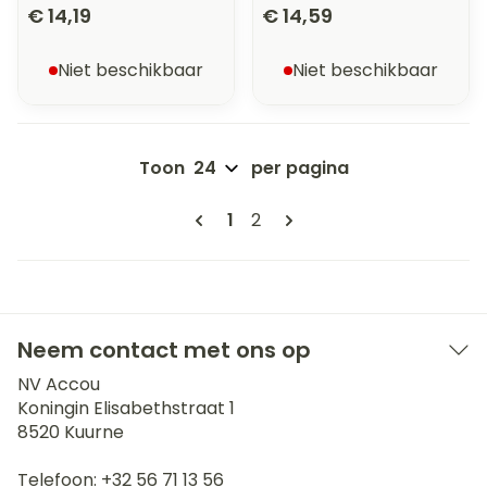
€ 14,19
€ 14,59
Niet beschikbaar
Niet beschikbaar
Toon
per pagina
Pagina's
U lees momenteel pagina
Pagina
1
2
Neem contact met ons op
NV Accou
Koningin Elisabethstraat 1
8520
Kuurne
Telefoon:
+32 56 71 13 56