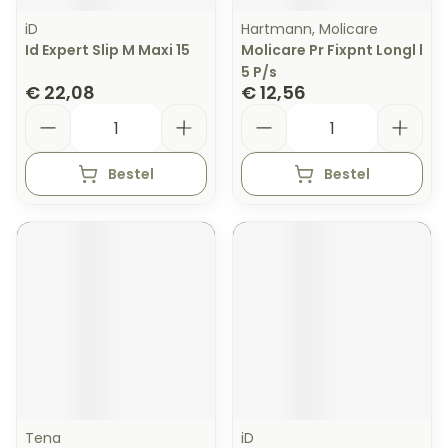
iD
Hartmann, Molicare
Id Expert Slip M Maxi 15
Molicare Pr Fixpnt Longl l
5 P/s
€ 22,08
€ 12,56
Aantal
Aantal
Bestel
Bestel
Tena
iD