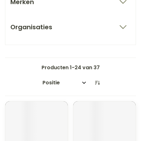
Merken
filter
Organisaties
filter
Producten
1
-
24
van
37
Sorteer op: