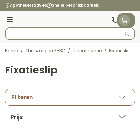
Ga naar de inhoud
Apothekersadvies
Snelle beschikbaarheid
Menu
Zoek
Product, merk, categorie...
Home
/
Thuiszorg en EHBO
/
Incontinentie
/
Fixatieslip
Fixatieslip
Filteren
Doorgaan naar productlijst
Prijs
filter