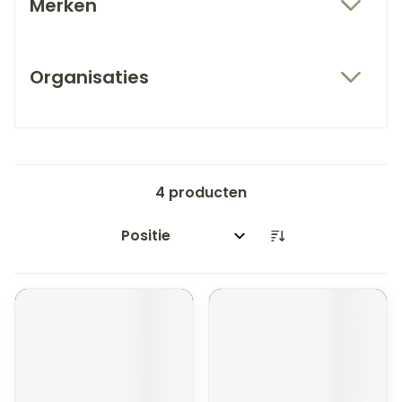
Merken
filter
Organisaties
filter
4
producten
Sorteer op: