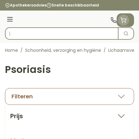
Ga naar de inhoud
Apothekersadvies
Snelle beschikbaarheid
Menu
Zoek
Product, merk, categorie...
Home
/
Schoonheid, verzorging en hygiëne
/
Lichaamsverz
Psoriasis
Filteren
Doorgaan naar productlijst
Prijs
filter