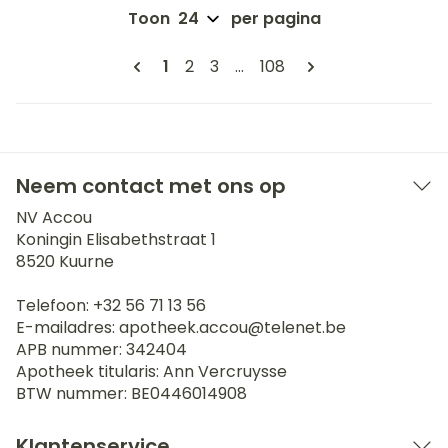
Toon
per pagina
Pagina's
U lees momenteel pagina
Pagina
Pagina
Pagina
1
2
3
...
108
Neem contact met ons op
NV Accou
Koningin Elisabethstraat 1
8520
Kuurne
Telefoon:
+32 56 71 13 56
E-mailadres:
apotheek.accou@
telenet.be
APB nummer:
342404
Apotheek titularis:
Ann Vercruysse
BTW nummer:
BE0446014908
Klantenservice