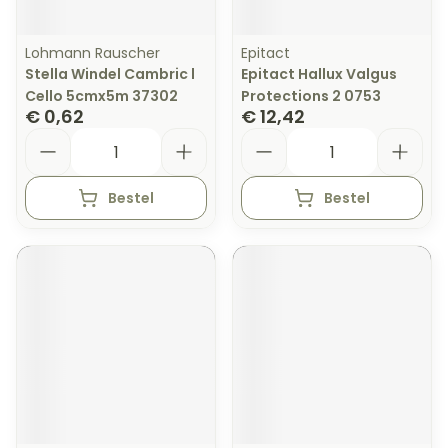
Lohmann Rauscher
Epitact
Stella Windel Cambric l
Epitact Hallux Valgus
Cello 5cmx5m 37302
Protections 2 0753
€ 0,62
€ 12,42
Aantal
Aantal
Bestel
Bestel