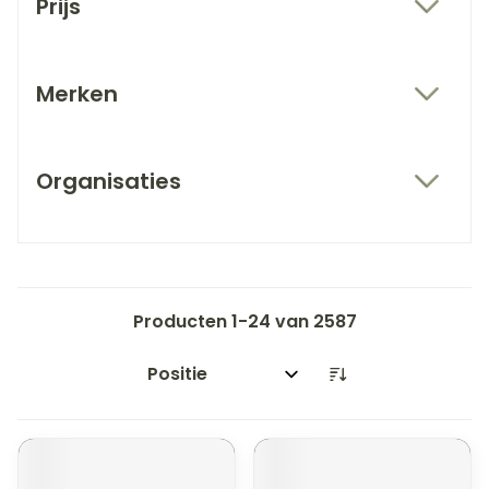
Prijs
filter
Merken
filter
Organisaties
filter
Producten
1
-
24
van
2587
Sorteer op: