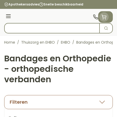
Ga naar de inhoud
Apothekersadvies
Snelle beschikbaarheid
Menu
Zoek
Product, merk, categorie...
Home
/
Thuiszorg en EHBO
/
EHBO
/
Bandages en Orthoped
Bandages en Orthopedie
- orthopedische
verbanden
Filteren
Doorgaan naar productlijst