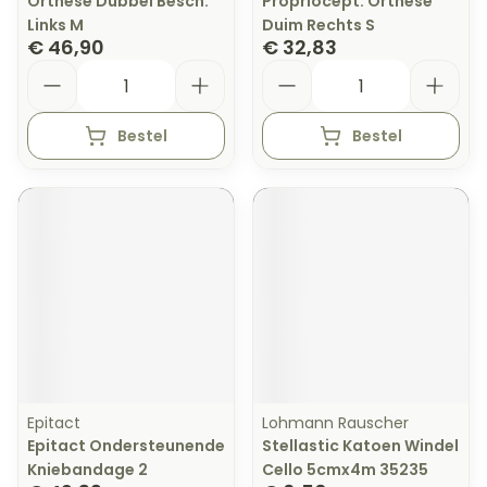
Orthese Dubbel Besch.
Propriocept. Orthese
Links M
Duim Rechts S
€ 46,90
€ 32,83
Aantal
Aantal
Bestel
Bestel
Epitact
Lohmann Rauscher
Epitact Ondersteunende
Stellastic Katoen Windel
Kniebandage 2
Cello 5cmx4m 35235