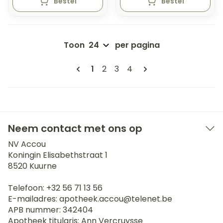
Bestel
Bestel
Toon
per pagina
Pagina's
U lees momenteel pagina
Pagina
Pagina
Pagina
1
2
3
4
Neem contact met ons op
NV Accou
Koningin Elisabethstraat 1
8520
Kuurne
Telefoon:
+32 56 71 13 56
E-mailadres:
apotheek.accou@
telenet.be
APB nummer:
342404
Apotheek titularis:
Ann Vercruysse