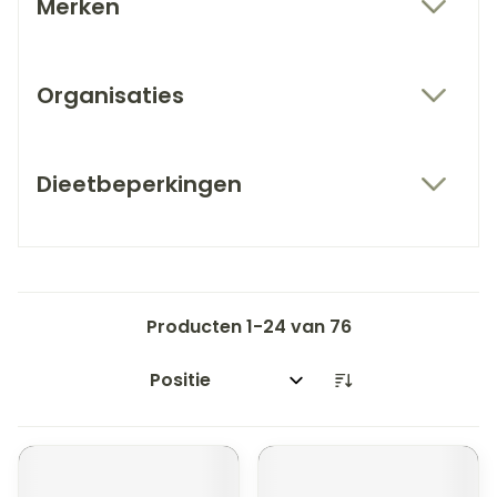
Merken
filter
Organisaties
filter
Dieetbeperkingen
filter
Producten
1
-
24
van
76
Sorteer op: