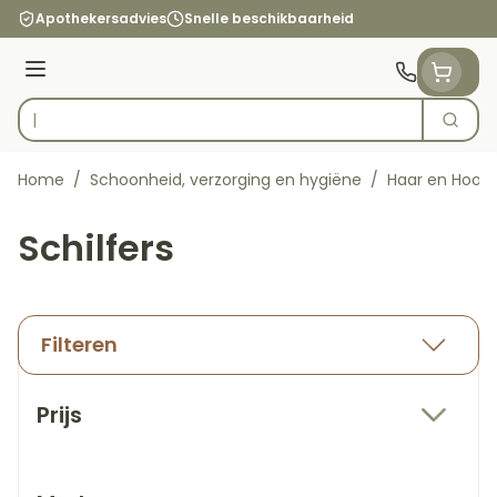
Ga naar de inhoud
Apothekersadvies
Snelle beschikbaarheid
Menu
Zoek
Product, merk, categorie...
Home
/
Schoonheid, verzorging en hygiëne
/
Haar en Hoof
Schilfers
Filteren
Doorgaan naar productlijst
Prijs
filter