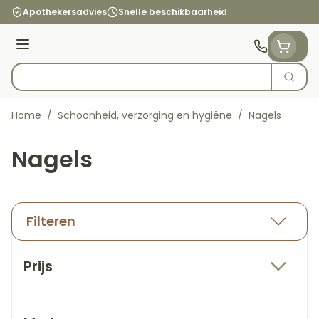
Ga naar de inhoud
Apothekersadvies
Snelle beschikbaarheid
Menu
Zoek
Product, merk, categorie...
Home
/
Schoonheid, verzorging en hygiëne
/
Nagels
Nagels
Filteren
Doorgaan naar productlijst
Prijs
filter