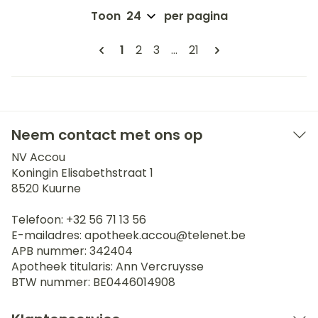
Toon
per pagina
Pagina's
U lees momenteel pagina
Pagina
Pagina
Pagina
1
2
3
...
21
Neem contact met ons op
NV Accou
Koningin Elisabethstraat 1
8520
Kuurne
Telefoon:
+32 56 71 13 56
E-mailadres:
apotheek.accou@
telenet.be
APB nummer:
342404
Apotheek titularis:
Ann Vercruysse
BTW nummer:
BE0446014908