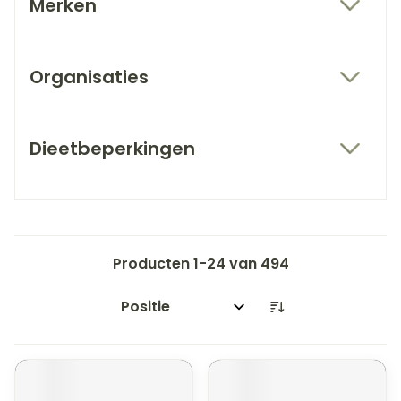
Merken
filter
Organisaties
filter
Dieetbeperkingen
filter
Producten
1
-
24
van
494
Sorteer op: