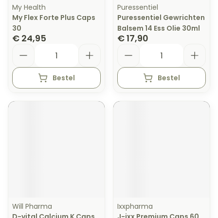
My Health
Puressentiel
My Flex Forte Plus Caps
Puressentiel Gewrichten
30
Balsem 14 Ess Olie 30ml
€ 24,95
€ 17,90
Aantal
Aantal
Bestel
Bestel
Will Pharma
Ixxpharma
D-vital Calcium K Caps
J-ixx Premium Caps 60