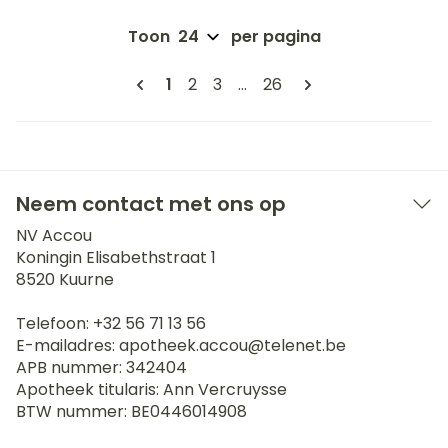
Toon
per pagina
Pagina's
U lees momenteel pagina
Pagina
Pagina
Pagina
1
2
3
...
26
Neem contact met ons op
NV Accou
Koningin Elisabethstraat 1
8520
Kuurne
Telefoon:
+32 56 71 13 56
E-mailadres:
apotheek.accou@
telenet.be
APB nummer:
342404
Apotheek titularis:
Ann Vercruysse
BTW nummer:
BE0446014908