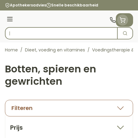
Ga naar de inhoud
Apothekersadvies
Snelle beschikbaarheid
Menu
Zoek
Product, merk, categorie...
Home
/
Dieet, voeding en vitamines
/
Voedingstherapie & w
Botten, spieren en
gewrichten
Filteren
Doorgaan naar productlijst
Prijs
filter