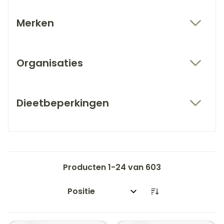
Merken
filter
Organisaties
filter
Dieetbeperkingen
filter
Producten
1
-
24
van
603
Sorteer op: