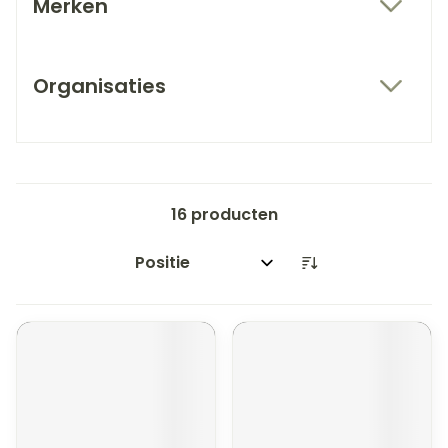
Merken
filter
Organisaties
filter
16
producten
Sorteer op: