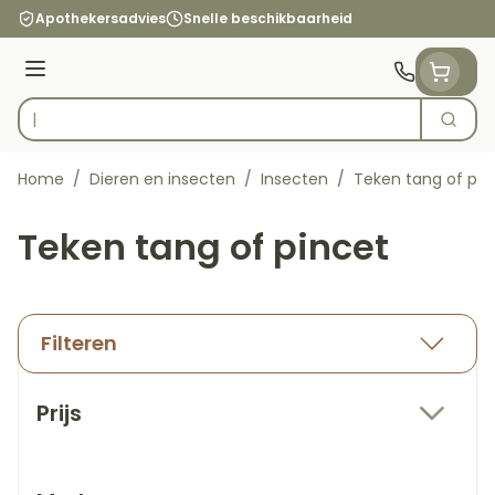
Ga naar de inhoud
Apothekersadvies
Snelle beschikbaarheid
Menu
Zoek
Product, merk, categorie...
Home
/
Dieren en insecten
/
Insecten
/
Teken tang of pin
Teken tang of pincet
Filteren
Doorgaan naar productlijst
Prijs
filter