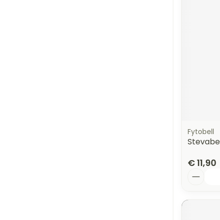
Fytobell
Stevabel
€ 11,90
Aantal