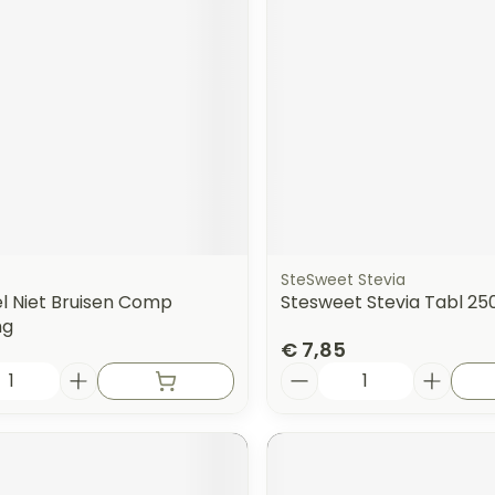
orging
Supplementen
Insectenw
n
Mondmaskers
middelen
nissen
 -
uid
id
SteSweet Stevia
l Niet Bruisen Comp
Stesweet Stevia Tabl 25
mg
€ 7,85
Aantal
Zelfbruiner
Scheren