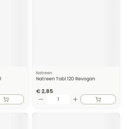
erende
Parfums en
geurproducten
Natreen
0
Natreen Tabl 120 Revogan
€ 2,85
Aantal
CBD