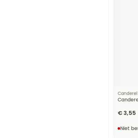
Canderel
Candere
€ 3,55
Niet b