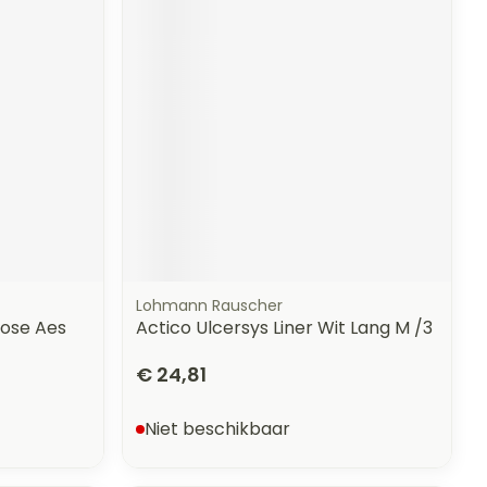
erende
Parfums en
geurproducten
Lohmann Rauscher
ose Aes
Actico Ulcersys Liner Wit Lang M /3
CBD
€ 24,81
Niet beschikbaar