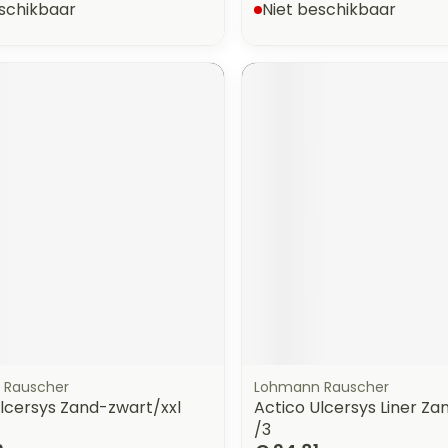
eschikbaar
Niet beschikbaar
 Rauscher
Lohmann Rauscher
lcersys Zand-zwart/xxl
Actico Ulcersys Liner Za
/3