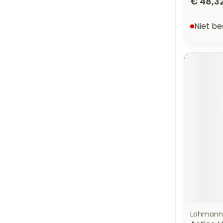
€ 48,3
Niet b
Lohmann