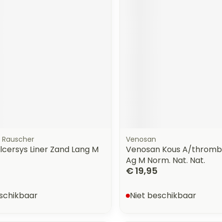
orging
Supplementen
Insectenw
n
Mondmaskers
middelen
nissen
 -
uid
id
 Rauscher
Venosan
lcersys Liner Zand Lang M
Venosan Kous A/thromb
Ag M Norm. Nat. Nat.
Zelfbruiner
Scheren
€ 19,95
eschikbaar
Niet beschikbaar