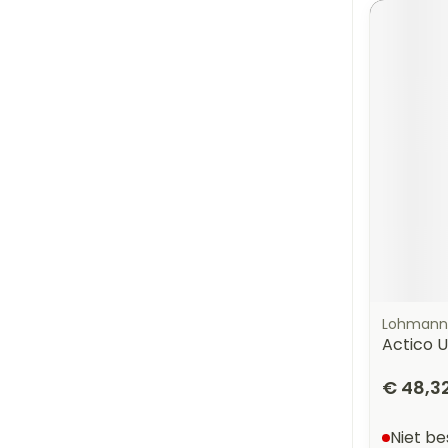
Lohmann
Actico 
€ 48,3
Niet b