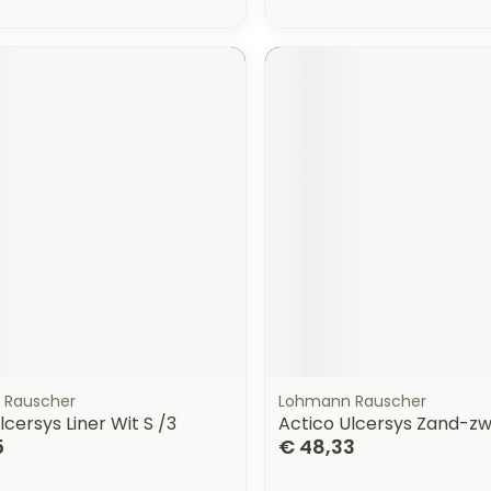
 Rauscher
Lohmann Rauscher
lcersys Liner Wit S /3
Actico Ulcersys Zand-zw
5
€ 48,33