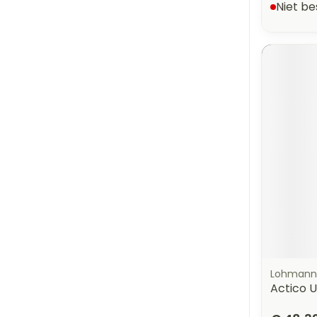
Niet b
Lohmann
Actico U