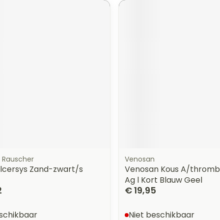
 Rauscher
Venosan
Ulcersys Zand-zwart/s
Venosan Kous A/thromb
Ag l Kort Blauw Geel
2
€ 19,95
eschikbaar
Niet beschikbaar