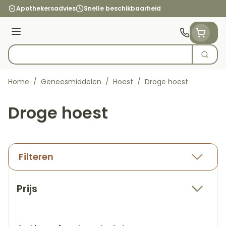
Ga naar de inhoud
Apothekersadvies
Snelle beschikbaarheid
Menu
Zoek
Product, merk, categorie...
Home
/
Geneesmiddelen
/
Hoest
/
Droge hoest
Droge hoest
Filteren
Doorgaan naar productlijst
Prijs
filter