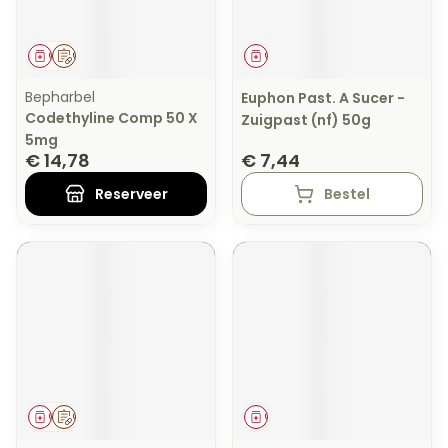
Geneesmiddel
Op voorschrift
Geneesmiddel
Bepharbel
Euphon Past. A Sucer -
Codethyline Comp 50 X
Zuigpast (nf) 50g
5mg
€ 14,78
€ 7,44
Reserveer
Bestel
Geneesmiddel
Op voorschrift
Geneesmiddel