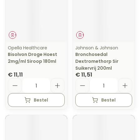
Geneesmiddel
Geneesmiddel
Opella Healthcare
Johnson & Johnson
Bisolvon Droge Hoest
Bronchosedal
2mg/ml Siroop 180ml
Dextromethorp Sir
Suikervrij 200ml
€ 11,11
€ 11,51
Aantal
Aantal
Bestel
Bestel