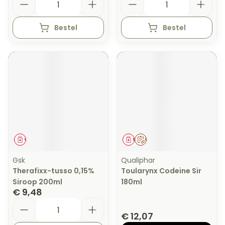
Bestel
Bestel
Geneesmiddel
Geneesmiddel
Op voorschrift
Gsk
Qualiphar
Therafixx-tusso 0,15%
Toularynx Codeine Sir
Siroop 200ml
180ml
€ 9,48
Aantal
€ 12,07