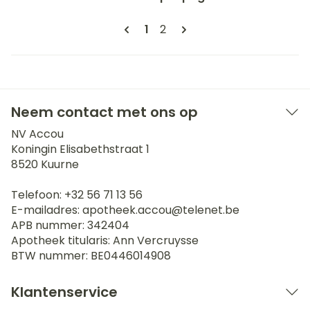
Pagina's
U lees momenteel pagina
Pagina
1
2
Neem contact met ons op
NV Accou
Koningin Elisabethstraat 1
8520
Kuurne
Telefoon:
+32 56 71 13 56
E-mailadres:
apotheek.accou@
telenet.be
APB nummer:
342404
Apotheek titularis:
Ann Vercruysse
BTW nummer:
BE0446014908
Klantenservice