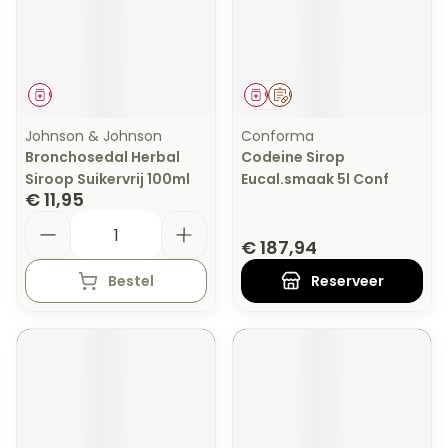
Geneesmiddel
Geneesmiddel
Op voorschrift
Johnson & Johnson
Conforma
Bronchosedal Herbal
Codeine Sirop
Siroop Suikervrij 100ml
Eucal.smaak 5l Conf
€ 11,95
Aantal
€ 187,94
Bestel
Reserveer