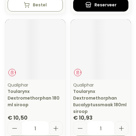
Bestel
Reserveer
Geneesmiddel
Geneesmiddel
Qualiphar
Qualiphar
Toularynx
Toularynx
Dextromethorphan 180
Dextromethorphan
ml siroop
Eucalyptussmaak 180ml
siroop
€ 10,50
€ 10,93
Aantal
Aantal