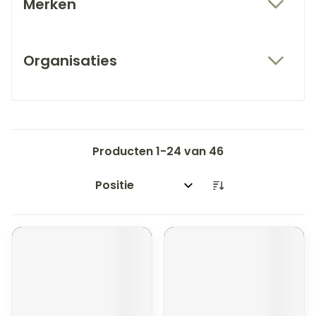
Merken
filter
Organisaties
filter
Producten
1
-
24
van
46
Sorteer op: