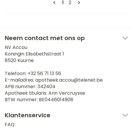
U lees momenteel pagina
Pagina
1
2
Neem contact met ons op
NV Accou
Koningin Elisabethstraat 1
8520
Kuurne
Telefoon:
+32 56 71 13 56
E-mailadres:
apotheek.accou@
telenet.be
APB nummer:
342404
Apotheek titularis:
Ann Vercruysse
BTW nummer:
BE0446014908
Klantenservice
FAQ