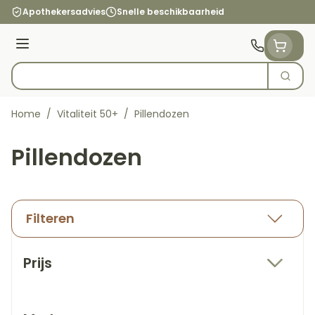
Ga naar de inhoud
Apothekersadvies
Snelle beschikbaarheid
Menu
Zoek
Product, merk, categorie...
Home
/
Vitaliteit 50+
/
Pillendozen
Pillendozen
Filteren
Doorgaan naar productlijst
Prijs
filter