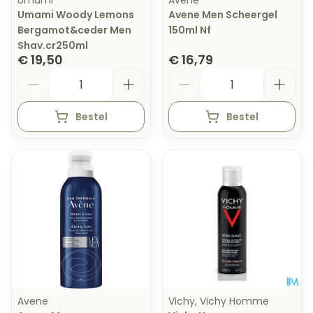
Umami
Avene
Umami Woody Lemons
Avene Men Scheergel
Bergamot&ceder Men
150ml Nf
Shav.cr250ml
€ 19,50
€ 16,79
Aantal
Aantal
Bestel
Bestel
Avene
Vichy, Vichy Homme