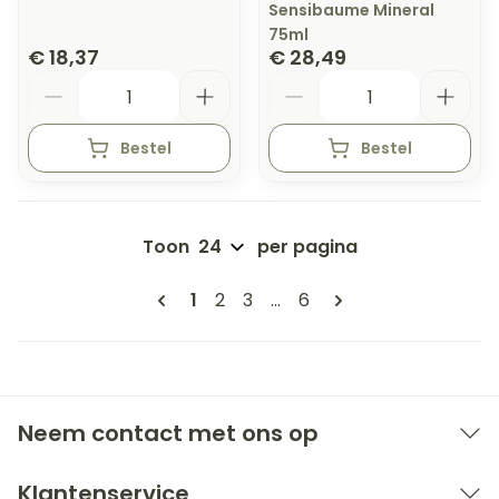
Sensibaume Mineral
75ml
€ 18,37
€ 28,49
Aantal
Aantal
Bestel
Bestel
Toon
per pagina
Pagina's
U lees momenteel pagina
Pagina
Pagina
Pagina
1
2
3
...
6
Neem contact met ons op
Klantenservice