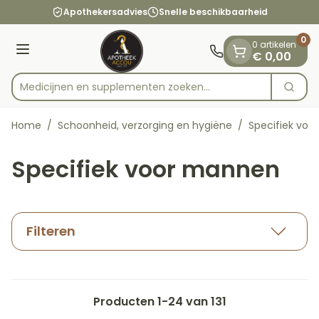
Dia 1 van 1
Ga naar de inhoud
Apothekersadvies
Snelle beschikbaarheid
0
0 artikelen
Menu
€ 0,00
Medicijnen en suppl
Zoek
Product, merk, categorie...
Home
/
Schoonheid, verzorging en hygiëne
/
Specifiek vo
Specifiek voor mannen
Filteren
Producten
1
-
24
van
131