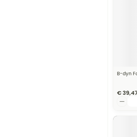
B-dyn F
€ 39,4
Aantal