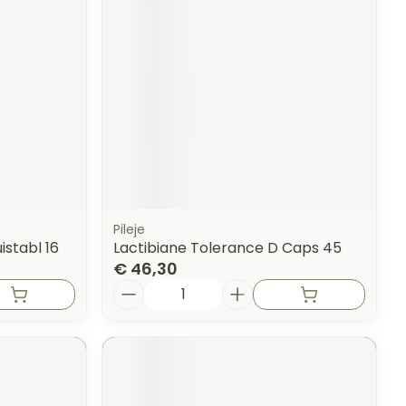
erende
Parfums en
geurproducten
Pileje
istabl 16
Lactibiane Tolerance D Caps 45
€ 46,30
Aantal
CBD