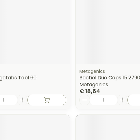
Metagenics
egatabs Tabl 60
Bactiol Duo Caps 15 279
Metagenics
€ 18,64
Aantal