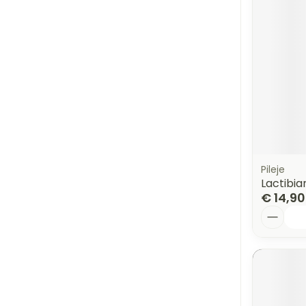
Pileje
Lactibia
€ 14,90
Aantal