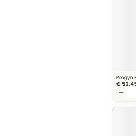
Progyn 
€ 52,4
Aantal