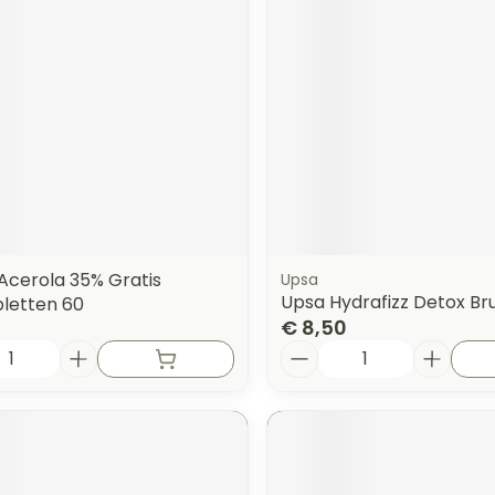
orging
Supplementen
Insectenw
n
Mondmaskers
middelen
nissen
 -
uid
id
Acerola 35% Gratis
Upsa
Upsa Hydrafizz Detox Bru
letten 60
€ 8,50
Aantal
Zelfbruiner
Scheren