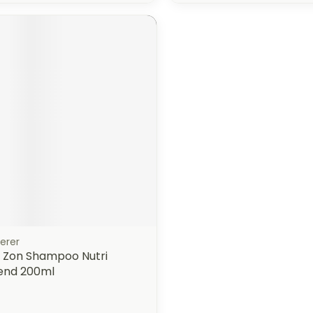
erer
r Zon Shampoo Nutri
lend 200ml