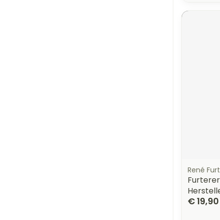
René Furt
Furtere
Herstel
€ 19,90