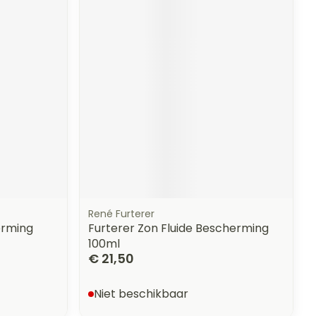
erende
Parfums en
geurproducten
René Furterer
erming
Furterer Zon Fluide Bescherming
CBD
100ml
€ 21,50
Niet beschikbaar