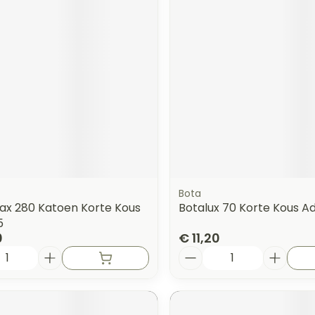
orging
Supplementen
Insectenw
n
Mondmaskers
middelen
nissen
 -
uid
id
Bota
lax 280 Katoen Korte Kous
Botalux 70 Korte Kous Ad
5
0
€ 11,20
Zelfbruiner
Scheren
Aantal