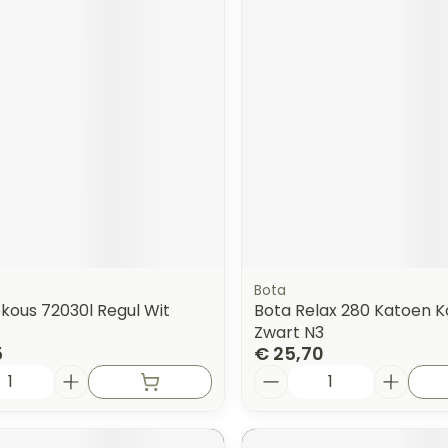
Bota
kous 72030l Regul Wit
Bota Relax 280 Katoen K
Zwart N3
5
€ 25,70
Aantal