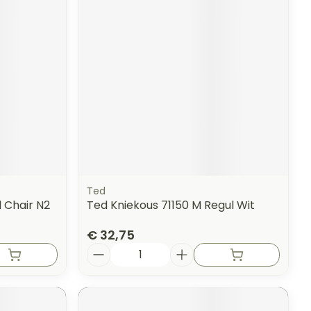
erende
Parfums en
geurproducten
Ted
 Chair N2
Ted Kniekous 71150 M Regul Wit
€ 32,75
CBD
Aantal