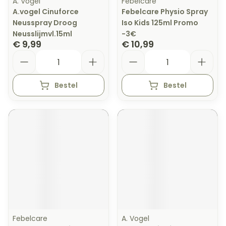
A. Vogel
Febelcare
A.vogel Cinuforce
Febelcare Physio Spray
Neusspray Droog
Iso Kids 125ml Promo
Neusslijmvl.15ml
-3€
€ 9,99
€ 10,99
Aantal
Aantal
Bestel
Bestel
Febelcare
A. Vogel