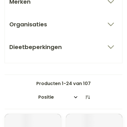
Merken
filter
Organisaties
filter
Dieetbeperkingen
filter
Producten
1
-
24
van
107
Sorteer op: