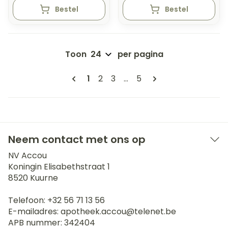
Bestel
Bestel
Toon
per pagina
Pagina's
U lees momenteel pagina
Pagina
Pagina
Pagina
1
2
3
...
5
Neem contact met ons op
NV Accou
Koningin Elisabethstraat 1
8520
Kuurne
Telefoon:
+32 56 71 13 56
E-mailadres:
apotheek.accou@
telenet.be
APB nummer:
342404