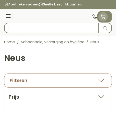
Ga naar de inhoud
Apothekersadvies
Snelle beschikbaarheid
Menu
Zoek
Product, merk, categorie...
Home
/
Schoonheid, verzorging en hygiëne
/
Neus
Neus
Filteren
Doorgaan naar productlijst
Prijs
filter