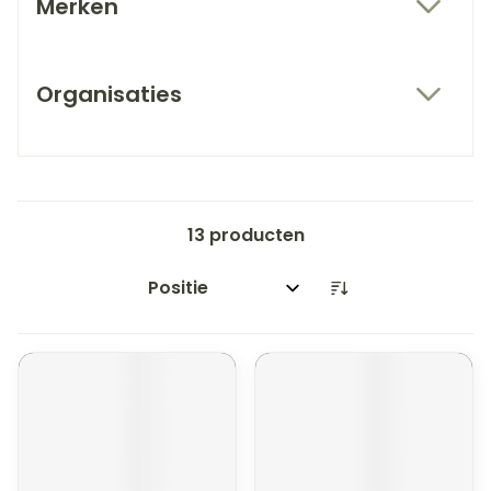
Merken
filter
Organisaties
filter
13
producten
Sorteer op: