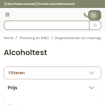
Ga naar de inhoud
Apothekersadvies
Snelle beschikbaarheid
Menu
Zoek
Product, merk, categorie...
Home
/
Thuiszorg en EHBO
/
Diagnosetesten en meetappa
Alcoholtest
Filteren
Doorgaan naar productlijst
Prijs
filter