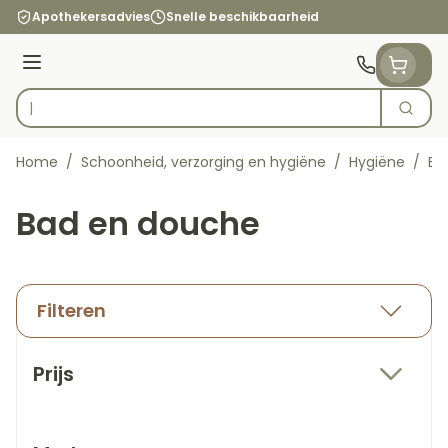
Ga naar de inhoud
Apothekersadvies
Snelle beschikbaarheid
Menu
Zoek
Product, merk, categorie...
Home
/
Schoonheid, verzorging en hygiëne
/
Hygiëne
/
Ba
Bad en douche
Filteren
Doorgaan naar productlijst
Prijs
filter