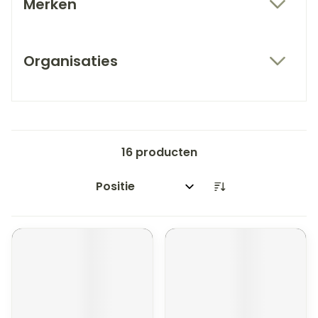
Merken
filter
Organisaties
filter
16
producten
Sorteer op: