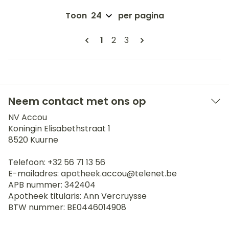
Toon
per pagina
Pagina's
U lees momenteel pagina
Pagina
Pagina
1
2
3
Neem contact met ons op
NV Accou
Koningin Elisabethstraat 1
8520
Kuurne
Telefoon:
+32 56 71 13 56
E-mailadres:
apotheek.accou@
telenet.be
APB nummer:
342404
Apotheek titularis:
Ann Vercruysse
BTW nummer:
BE0446014908