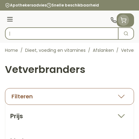
Ga naar de inhoud
Apothekersadvies
Snelle beschikbaarheid
Menu
Zoek
Product, merk, categorie...
Home
/
Dieet, voeding en vitamines
/
Afslanken
/
Vetverb
Vetverbranders
Filteren
Doorgaan naar productlijst
Prijs
filter