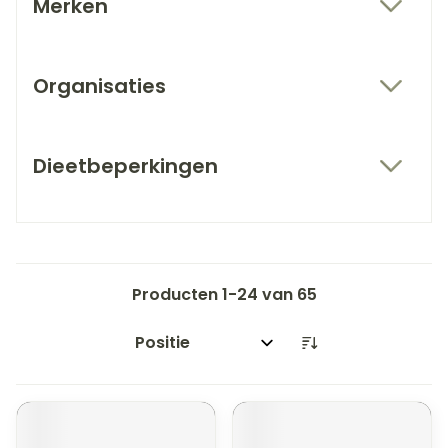
Merken
filter
Organisaties
filter
Dieetbeperkingen
filter
Producten
1
-
24
van
65
Sorteer op: