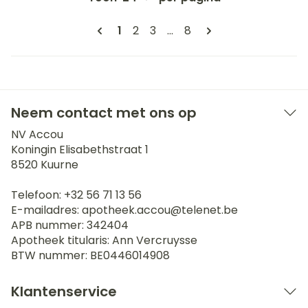
Pagina's
U lees momenteel pagina
Pagina
Pagina
Pagina
1
2
3
...
8
Neem contact met ons op
NV Accou
Koningin Elisabethstraat 1
8520
Kuurne
Telefoon:
+32 56 71 13 56
E-mailadres:
apotheek.accou@
telenet.be
APB nummer:
342404
Apotheek titularis:
Ann Vercruysse
BTW nummer:
BE0446014908
Klantenservice