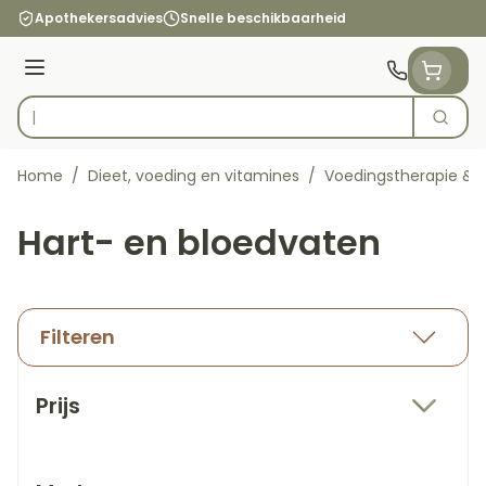
Ga naar de inhoud
Apothekersadvies
Snelle beschikbaarheid
Menu
Zoek
Product, merk, categorie...
Home
/
Dieet, voeding en vitamines
/
Voedingstherapie & w
Hart- en bloedvaten
Filteren
Doorgaan naar productlijst
Prijs
filter