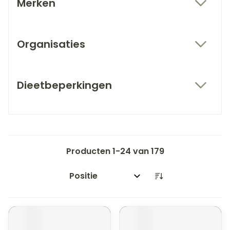
Merken
filter
Organisaties
filter
Dieetbeperkingen
filter
Producten
1
-
24
van
179
Sorteer op: