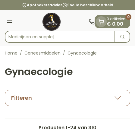
Dia 1 van 1
Ga naar de inhoud
Apothekersadvies
Snelle beschikbaarheid
0
0 artikelen
Menu
€ 0,00
M
Zoek
Product, merk, categorie...
Home
/
Geneesmiddelen
/
Gynaecologie
Gynaecologie
Filteren
Producten
1
-
24
van
310