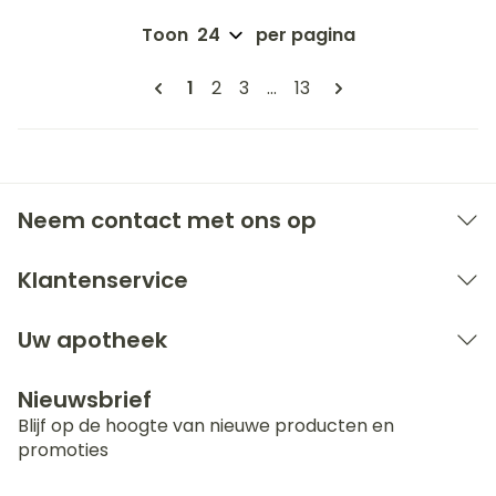
Toon
per pagina
Pagina's
U lees momenteel pagina
Pagina
Pagina
Pagina
1
2
3
...
13
Neem contact met ons op
Klantenservice
Uw apotheek
Nieuwsbrief
Blijf op de hoogte van nieuwe producten en
promoties
E-mail adres