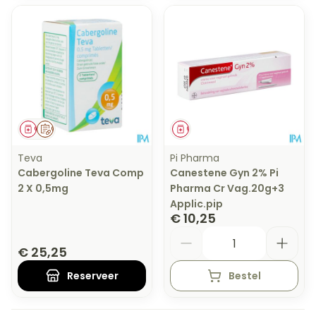
Geneesmiddel
Op voorschrift
Geneesmiddel
Teva
Pi Pharma
Cabergoline Teva Comp
Canestene Gyn 2% Pi
2 X 0,5mg
Pharma Cr Vag.20g+3
Applic.pip
€ 10,25
Aantal
€ 25,25
Reserveer
Bestel