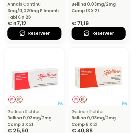
Annais Continu
Bellina 0,03mg/2mg
3mg/0,020mg Filmomh
Comp 13 X 21
Tabl 6 X 28
€ 47,12
€ 71,19
Reserveer
Reserveer
Geneesmiddel
Op voorschrift
Geneesmiddel
Op voorschrift
Gedeon Richter
Gedeon Richter
Bellina 0,03mg/2mg
Bellina 0,03mg/2mg
Comp 3 X 21
Comp 6 X 21
€ 25,60
€ 40,88