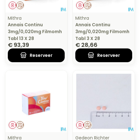
Geneesmiddel
Op voorschrift
Geneesmiddel
Op voorschrift
Mithra
Mithra
Annais Continu
Annais Continu
3mg/0,020mg Filmomh
3mg/0,020mg Filmomh
Tabl 13 X 28
Tabl 3 X 28
€ 93,39
€ 28,66
Reserveer
Reserveer
Geneesmiddel
Op voorschrift
Geneesmiddel
Op voorschrift
Mithra
Gedeon Richter