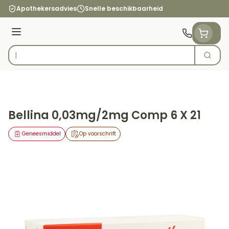
Ga naar de inhoud
Apothekersadvies
Snelle beschikbaarheid
Menu
Zoek
Product, merk, categorie...
Bellina 0,03mg/2mg Comp 6 X 21
Geneesmiddel
Op voorschrift