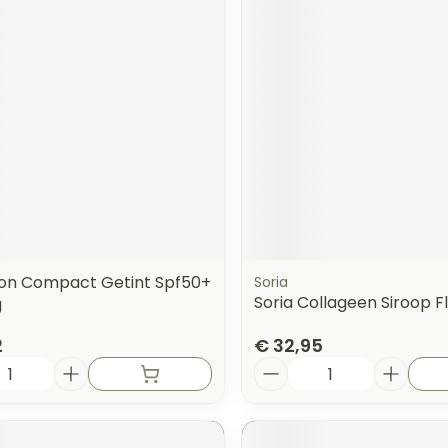
on Compact Getint Spf50+
Soria
Soria Collageen Siroop F
g
2
€ 32,95
Aantal