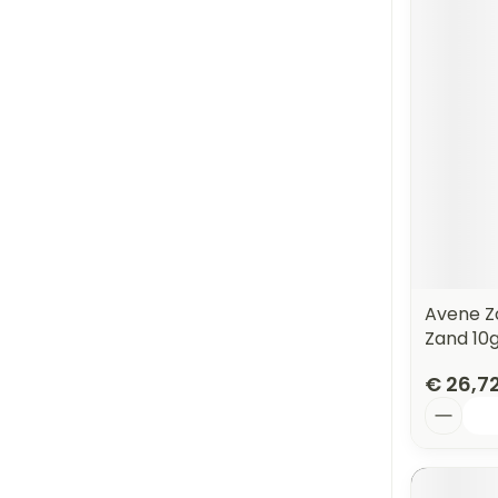
Avene Z
Zand 10
€ 26,7
Aantal