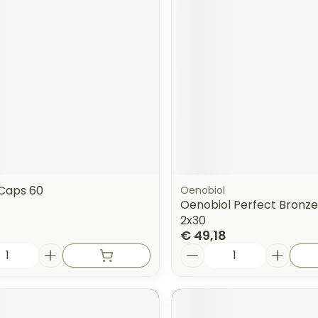
 Caps 60
Oenobiol
Oenobiol Perfect Bronz
2x30
€ 49,18
Aantal