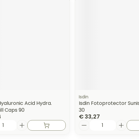
Isdin
yaluronic Acid Hydra.
Isdin Fotoprotector Suni
ll Caps 90
30
4
€ 33,27
Aantal