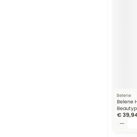
Belene
Belene H
Beautypi
€ 39,9
Aantal