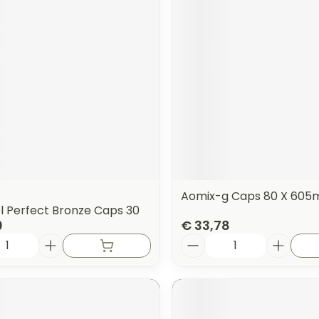
orging
Supplementen
Insectenw
n
Mondmaskers
middelen
nissen
 -
uid
id
Aomix-g Caps 80 X 605
l Perfect Bronze Caps 30
0
€ 33,78
Aantal
Zelfbruiner
Scheren