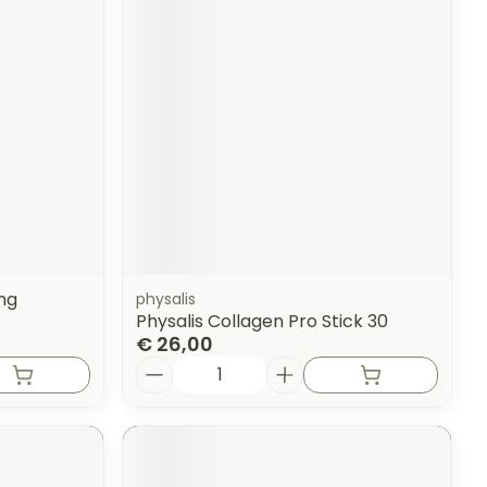
erende
Parfums en
geurproducten
mg
physalis
Physalis Collagen Pro Stick 30
€ 26,00
Aantal
CBD