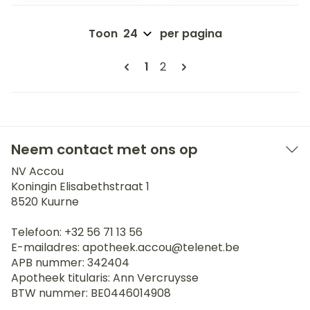
Toon
per pagina
Pagina's
U lees momenteel pagina
Pagina
1
2
Neem contact met ons op
NV Accou
Koningin Elisabethstraat 1
8520
Kuurne
Telefoon:
+32 56 71 13 56
E-mailadres:
apotheek.accou@
telenet.be
APB nummer:
342404
Apotheek titularis:
Ann Vercruysse
BTW nummer:
BE0446014908