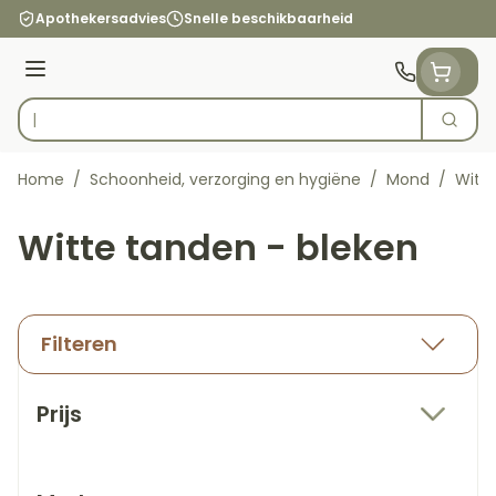
Ga naar de inhoud
Apothekersadvies
Snelle beschikbaarheid
Menu
Zoek
Product, merk, categorie...
Home
/
Schoonheid, verzorging en hygiëne
/
Mond
/
Witte
Witte tanden - bleken
Filteren
Doorgaan naar productlijst
Prijs
filter