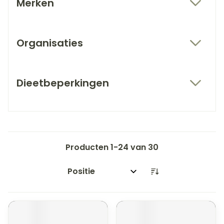
Merken
filter
Organisaties
filter
Dieetbeperkingen
filter
Producten
1
-
24
van
30
Sorteer op: