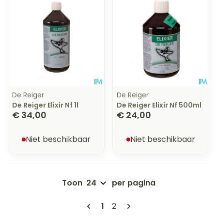
De Reiger
De Reiger
De Reiger Elixir Nf 1l
De Reiger Elixir Nf 500ml
€ 34,00
€ 24,00
Niet beschikbaar
Niet beschikbaar
Toon
per pagina
Pagina's
U lees momenteel pagina
Pagina
1
2