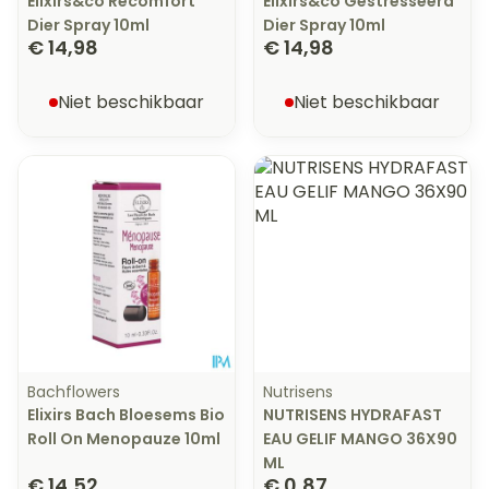
Elixirs&co Recomfort
Elixirs&co Gestresseerd
Dier Spray 10ml
Dier Spray 10ml
€ 14,98
€ 14,98
Niet beschikbaar
Niet beschikbaar
Bachflowers
Nutrisens
Elixirs Bach Bloesems Bio
NUTRISENS HYDRAFAST
Roll On Menopauze 10ml
EAU GELIF MANGO 36X90
ML
€ 14,52
€ 0,87