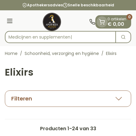
Dia 1 van 1
Ga naar de inhoud
Apothekersadvies
Snelle beschikbaarheid
0
0 artikelen
Menu
€ 0,00
Medicijn
Zoek
Product, merk, categorie...
Home
/
Schoonheid, verzorging en hygiëne
/
Elixirs
Elixirs
Filteren
Producten
1
-
24
van
33