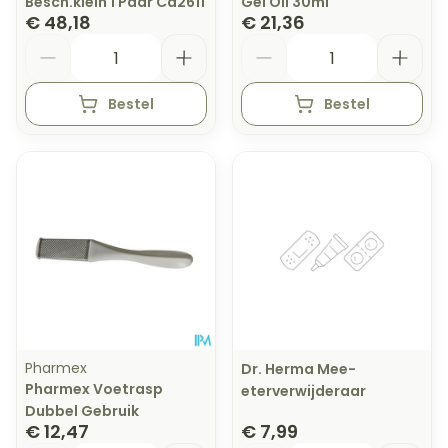
Besch.klein 1 Paar Cd2611
Gel Oil 30ml
€ 48,18
€ 21,36
Aantal
Aantal
Bestel
Bestel
Pharmex
Dr. Herma Mee-
Pharmex Voetrasp
eterverwijderaar
Dubbel Gebruik
€ 12,47
€ 7,99