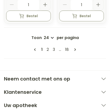
Aantal
Aantal
Bestel
Bestel
Toon
per pagina
Pagina's
U lees momenteel pagina
Pagina
Pagina
Pagina
1
2
3
...
18
Neem contact met ons op
Klantenservice
Uw apotheek