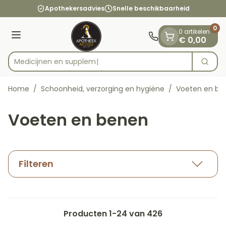
Dia 1 van 1
Ga naar de inhoud
Apothekersadvies
Snelle beschikbaarheid
0
0 artikelen
Menu
€ 0,00
Med
Zoek
Product, merk, categorie...
Home
/
Schoonheid, verzorging en hygiëne
/
Voeten en be
Voeten en benen
Filteren
Producten
1
-
24
van
426