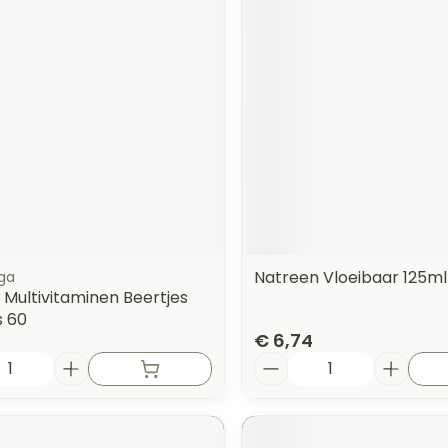
Natreen Vloeibaar 125m
ga
Multivitaminen Beertjes
 60
€ 6,74
Aantal