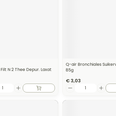
Q-air Bronchiales Suikerv
 Filt N 2 Thee Depur. Laxat
85g
€ 3,03
Aantal