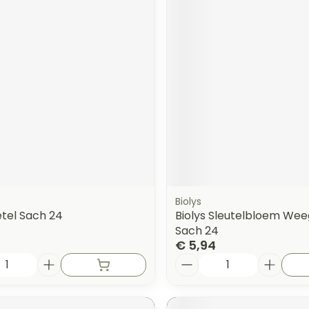
Biolys
etel Sach 24
Biolys Sleutelbloem We
Sach 24
€ 5,94
Aantal