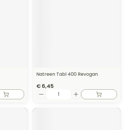
erende
Parfums en
geurproducten
Natreen Tabl 400 Revogan
€ 6,45
Aantal
CBD