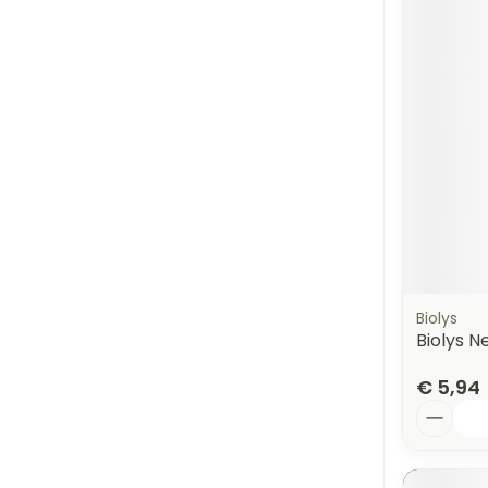
Biolys
Biolys N
€ 5,94
Aantal