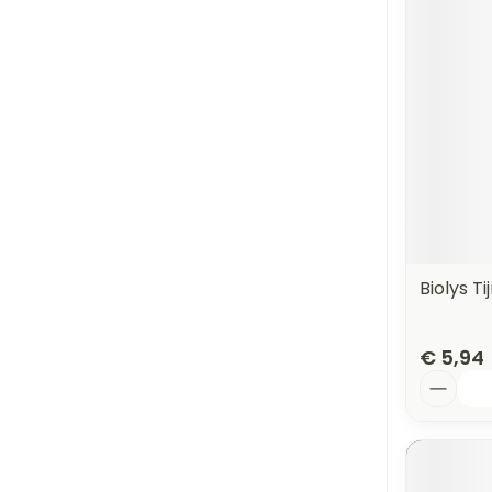
Biolys T
€ 5,94
Aantal