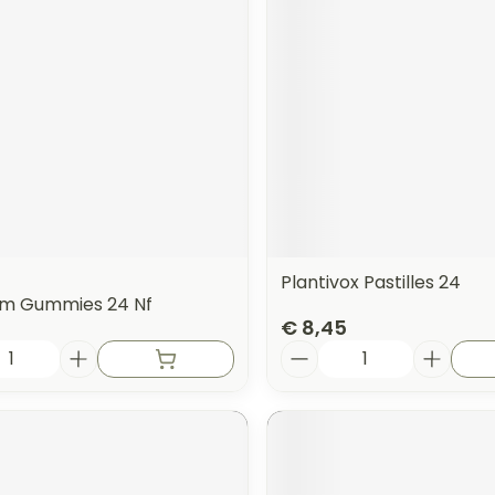
orging
Supplementen
Insectenw
n
Mondmaskers
middelen
nissen
 -
uid
id
Plantivox Pastilles 24
om Gummies 24 Nf
€ 8,45
Aantal
Zelfbruiner
Scheren