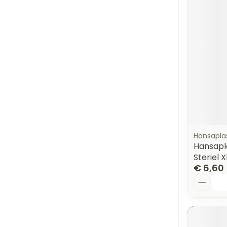
Hansapla
Hansapla
Steriel X
€ 6,60
Aantal