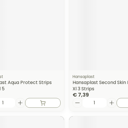
st
Hansaplast
st Aqua Protect Strips
Hansaplast Second Skin 
l 5
Xl 3 Strips
€ 7,39
Aantal