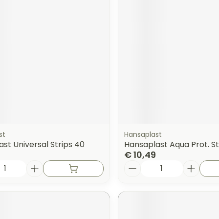
orging
Supplementen
Insectenw
n
Mondmaskers
middelen
nissen
 -
uid
id
st
Hansaplast
st Universal Strips 40
Hansaplast Aqua Prot. Str
€ 10,49
Aantal
Zelfbruiner
Scheren