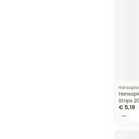
Hansapla
Hansapl
Strips 2
€ 5,19
Aantal