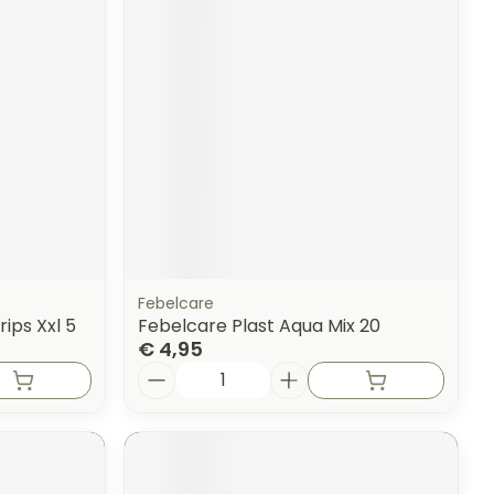
erende
Parfums en
geurproducten
Febelcare
ips Xxl 5
Febelcare Plast Aqua Mix 20
€ 4,95
Aantal
CBD