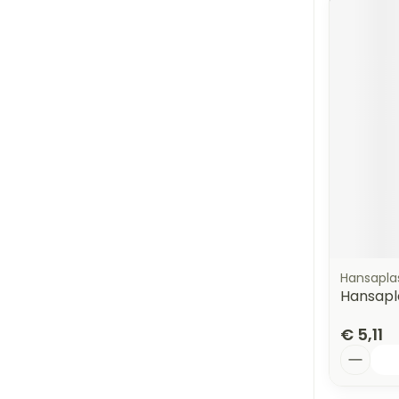
Hansapla
Hansapla
€ 5,11
Aantal