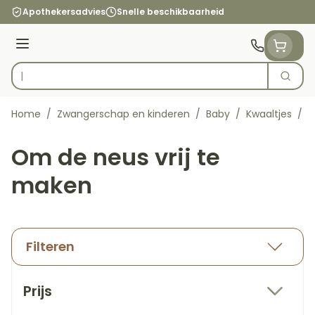
Ga naar de inhoud
Apothekersadvies
Snelle beschikbaarheid
Menu
Zoek
Product, merk, categorie...
Home
/
Zwangerschap en kinderen
/
Baby
/
Kwaaltjes
/
O
Om de neus vrij te
maken
Filteren
Doorgaan naar productlijst
Prijs
filter