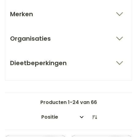
Merken
filter
Organisaties
filter
Dieetbeperkingen
filter
Producten
1
-
24
van
66
Sorteer op: