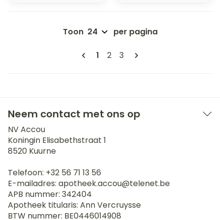
Toon
per pagina
Pagina's
U lees momenteel pagina
Pagina
Pagina
1
2
3
Neem contact met ons op
NV Accou
Koningin Elisabethstraat 1
8520
Kuurne
Telefoon:
+32 56 71 13 56
E-mailadres:
apotheek.accou@
telenet.be
APB nummer:
342404
Apotheek titularis:
Ann Vercruysse
BTW nummer:
BE0446014908