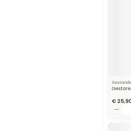
Gestarell
Gestarel
€ 25,9
Aantal