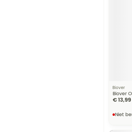
Biover
Biover O
€ 13,99
Niet b