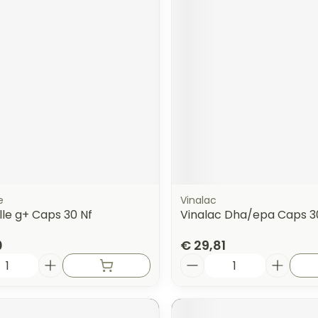
e
Vinalac
le g+ Caps 30 Nf
Vinalac Dha/epa Caps 3
0
€ 29,81
Aantal