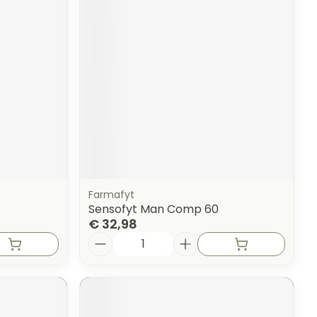
erende
Parfums en
geurproducten
Farmafyt
Sensofyt Man Comp 60
€ 32,98
Aantal
CBD