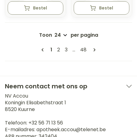
Bestel
Bestel
Toon
per pagina
Pagina's
U lees momenteel pagina
Pagina
Pagina
Pagina
1
2
3
...
48
Neem contact met ons op
NV Accou
Koningin Elisabethstraat 1
8520
Kuurne
Telefoon:
+32 56 71 13 56
E-mailadres:
apotheek.accou@
telenet.be
APB nummer:
342404