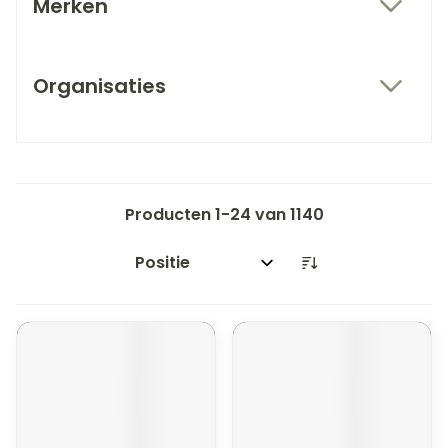
Merken
filter
Organisaties
filter
Producten
1
-
24
van
1140
Sorteer op: