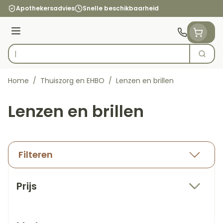
Ga naar de inhoud
Apothekersadvies
Snelle beschikbaarheid
Menu
Zoek
Product, merk, categorie...
Home
/
Thuiszorg en EHBO
/
Lenzen en brillen
Lenzen en brillen
Filteren
Doorgaan naar productlijst
Prijs
filter