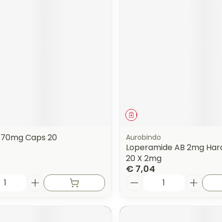
middel
Geneesmiddel
 170mg Caps 20
Aurobindo
Loperamide AB 2mg Har
20 X 2mg
€ 7,04
Aantal