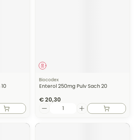
erende
Parfums en
geurproducten
Geneesmiddel
Biocodex
 10
Enterol 250mg Pulv Sach 20
€ 20,30
Aantal
CBD