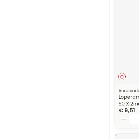
Genees
Aurobind
Loperam
60 X 2m
€ 9,51
Aantal