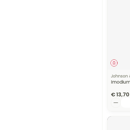
Genees
Johnson 
Imodium
€ 13,70
Aantal