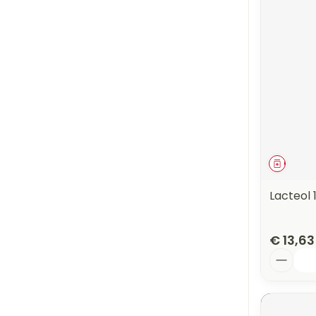
Genees
Lacteol
€ 13,63
Aantal