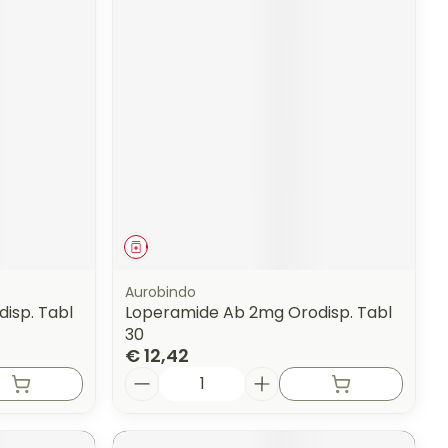
Geneesmiddel
Aurobindo
isp. Tabl
Loperamide Ab 2mg Orodisp. Tabl
30
€ 12,42
Aantal