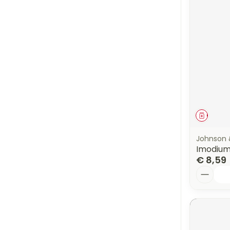
Genees
Johnson 
Imodium
€ 8,59
Aantal