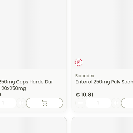
orging
Supplementen
Insectenw
n
Mondmaskers
middelen
nissen
 -
uid
id
middel
Geneesmiddel
Biocodex
 250mg Caps Harde Dur
Enterol 250mg Pulv Sach
er 20x250mg
0
€ 10,81
Aantal
Zelfbruiner
Scheren