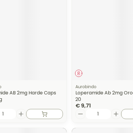
middel
Geneesmiddel
o
Aurobindo
ide AB 2mg Harde Caps
Loperamide Ab 2mg Orod
g
20
€ 9,71
Aantal