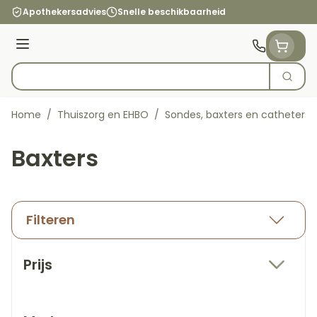
Ga naar de inhoud
Apothekersadvies
Snelle beschikbaarheid
Menu
Zoek
Product, merk, categorie...
Home
/
Thuiszorg en EHBO
/
Sondes, baxters en catheters
Baxters
Filteren
Doorgaan naar productlijst
Prijs
filter