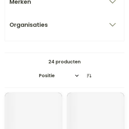
Merken
filter
Organisaties
filter
24
producten
Sorteer op: