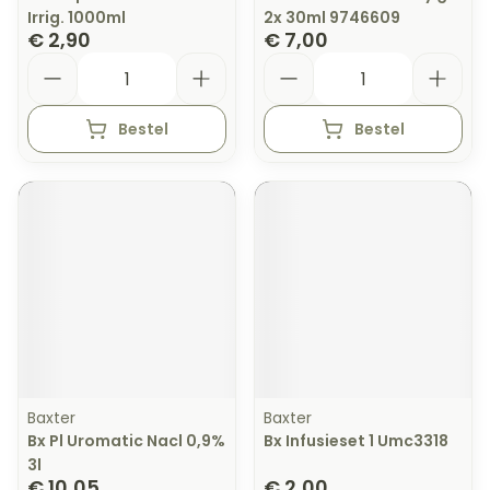
Irrig. 1000ml
2x 30ml 9746609
€ 2,90
€ 7,00
Aantal
Aantal
Bestel
Bestel
Baxter
Baxter
Bx Pl Uromatic Nacl 0,9%
Bx Infusieset 1 Umc3318
3l
€ 10,05
€ 2,00