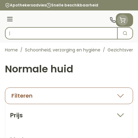
Ga naar de inhoud
Apothekersadvies
Snelle beschikbaarheid
Menu
Zoek
Product, merk, categorie...
Home
/
Schoonheid, verzorging en hygiëne
/
Gezichtsverzo
Normale huid
Filteren
Doorgaan naar productlijst
Prijs
filter