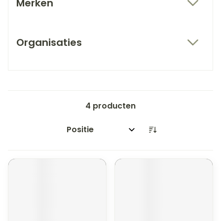
Merken
filter
Organisaties
filter
4
producten
Sorteer op: